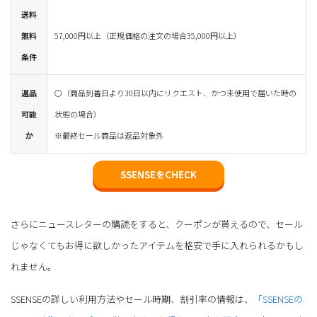
送料
無料
57,000円以上（正規価格の注文の場合35,000円以上）
条件
返品
〇（商品到着日より30日以内にリクエスト、かつ未使用で届いた時の
可能
状態の場合）
か
※最終セール商品は返品対象外
SSENSEをCHECK
さらにニュースレターの購読をすると、クーポンが貰えるので、セール
じゃなくてもお得に欲しかったアイテムを格安で手に入れられるかもし
れません。
SSENSEの詳しい利用方法やセール時期、割引率の情報は、
「SSENSEの