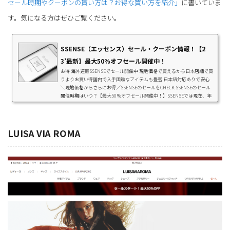
セール時期やクーポンの貰い方は？お得な買い方を紹介」
に書いていま
す。気になる方はぜひご覧ください。
SSENSE（エッセンス）セール・クーポン情報！【2
3’最新】最大50％オフセール開催中！
お得 海外通販SSENSEでセール開催中 現地価格で買えるから日本店舗で買
うよりお買い得国内で入手困難なアイテムも豊富 日本語対応ありで安心
＼現地価格からさらにお得／SSENSEのセールをCHECK SSENSEのセール
開催時期はいつ？【最大50％オフセール開催中！】SSENSEでは現在、年
に2回の大きなセールが始まっています。このセールは年2回開催されま
す。 春夏セール（5月中旬～7月中旬） 秋冬セール（11月中旬～1月中旬）
セールでは取り扱うほとんどのブランドの商品が対象に。割引率もとても
高いので、普段は...
LUISA VIA ROMA